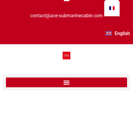
contact@ace-submarinecable.com
English
Le consortium ACE célèbre ses 10 ans