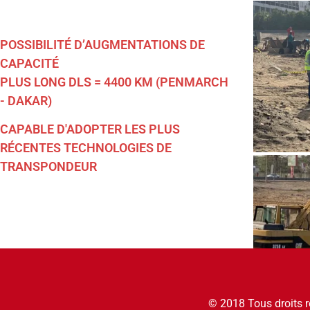
POSSIBILITÉ D’AUGMENTATIONS DE
CAPACITÉ
PLUS LONG DLS = 4400 KM (PENMARCH
- DAKAR)
CAPABLE D'ADOPTER LES PLUS
RÉCENTES TECHNOLOGIES DE
TRANSPONDEUR
© 2018 Tous droits 